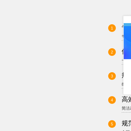
专
1
专业
低
2
一手
规
3
80
高
4
简洁
规
5