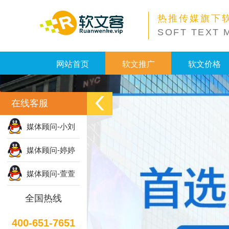
热推传媒旗下
SOFT TEXT 
网站首页
软文推广
软文价格
在线客服
媒体顾问-小刘
媒体顾问-婷婷
媒体顾问-萱萱
全国热线
400-651-7651